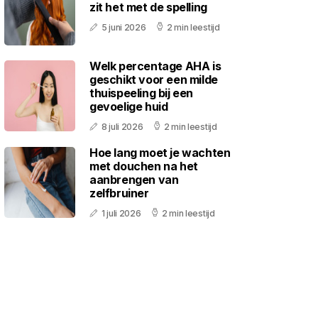
zit het met de spelling
5 juni 2026
2 min leestijd
Welk percentage AHA is
geschikt voor een milde
thuispeeling bij een
gevoelige huid
8 juli 2026
2 min leestijd
Hoe lang moet je wachten
met douchen na het
aanbrengen van
zelfbruiner
1 juli 2026
2 min leestijd