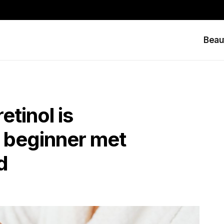
Beau
tinol is
 beginner met
d