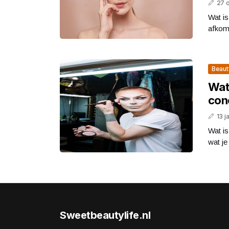
27 
Wat is
afkoms
Beaut
Wat 
con
13 j
Wat is
wat je
Sweetbeautylife.nl