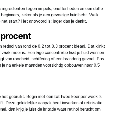
e ingrediënten tegen rimpels, oneffenheden en een doffe
r beginners, zeker als je een gevoelige huid hebt. Welk
e net start? Het antwoord is: lager dan je denkt.
3 procent
retinol van rond de 0,2 tot 0,3 procent ideaal. Dat klinkt
er vaak meer is. Een lage concentratie laat je huid wennen
jgt van roodheid, schilfering of een branderig gevoel. Pas
kun je na enkele maanden voorzichtig opbouwen naar 0,5
e het gebruikt. Begin met één tot twee keer per week 's
ijft. Deze geleidelijke aanpak heet inwerken of retinisatie:
l, dan krijg je juist de irritatie waar retinol berucht om