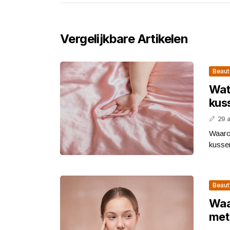
Vergelijkbare Artikelen
Beaut
Wat 
kus
29 
Waaro
kussen
Beaut
Waar
met