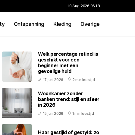
10 Aug 2026 06:18
ty
Ontspanning
Kleding
Overige
Welk percentage retinol is
geschikt voor een
beginner met een
gevoelige huid
17 juni 2026
2 min leestijd
Woonkamer zonder
banken trend: stijl en sfeer
in 2026
15 juni 2026
1 min leestijd
Haar gestijld of gestyld: zo