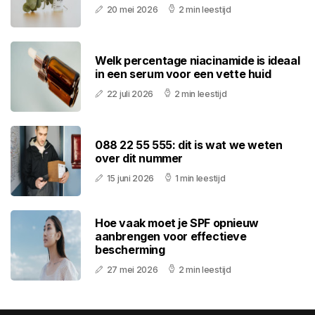
20 mei 2026
2 min leestijd
Welk percentage niacinamide is ideaal
in een serum voor een vette huid
22 juli 2026
2 min leestijd
088 22 55 555: dit is wat we weten
over dit nummer
15 juni 2026
1 min leestijd
Hoe vaak moet je SPF opnieuw
aanbrengen voor effectieve
bescherming
27 mei 2026
2 min leestijd