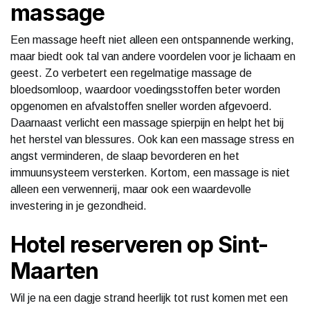
massage
Een massage heeft niet alleen een ontspannende werking,
maar biedt ook tal van andere voordelen voor je lichaam en
geest. Zo verbetert een regelmatige massage de
bloedsomloop, waardoor voedingsstoffen beter worden
opgenomen en afvalstoffen sneller worden afgevoerd.
Daarnaast verlicht een massage spierpijn en helpt het bij
het herstel van blessures. Ook kan een massage stress en
angst verminderen, de slaap bevorderen en het
immuunsysteem versterken. Kortom, een massage is niet
alleen een verwennerij, maar ook een waardevolle
investering in je gezondheid.
Hotel reserveren op Sint-
Maarten
Wil je na een dagje strand heerlijk tot rust komen met een