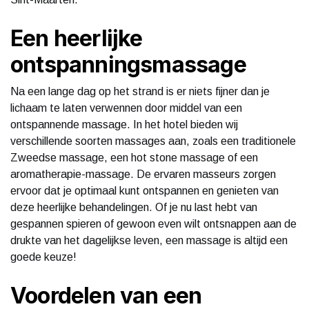
Een heerlijke
ontspanningsmassage
Na een lange dag op het strand is er niets fijner dan je
lichaam te laten verwennen door middel van een
ontspannende massage. In het hotel bieden wij
verschillende soorten massages aan, zoals een traditionele
Zweedse massage, een hot stone massage of een
aromatherapie-massage. De ervaren masseurs zorgen
ervoor dat je optimaal kunt ontspannen en genieten van
deze heerlijke behandelingen. Of je nu last hebt van
gespannen spieren of gewoon even wilt ontsnappen aan de
drukte van het dagelijkse leven, een massage is altijd een
goede keuze!
Voordelen van een