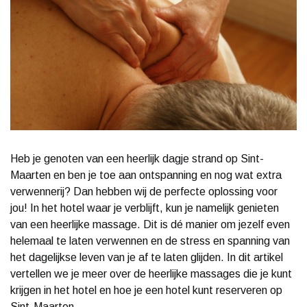
Heb je genoten van een heerlijk dagje strand op Sint-
Maarten en ben je toe aan ontspanning en nog wat extra
verwennerij? Dan hebben wij de perfecte oplossing voor
jou! In het hotel waar je verblijft, kun je namelijk genieten
van een heerlijke massage. Dit is dé manier om jezelf even
helemaal te laten verwennen en de stress en spanning van
het dagelijkse leven van je af te laten glijden. In dit artikel
vertellen we je meer over de heerlijke massages die je kunt
krijgen in het hotel en hoe je een hotel kunt reserveren op
Sint-Maarten.