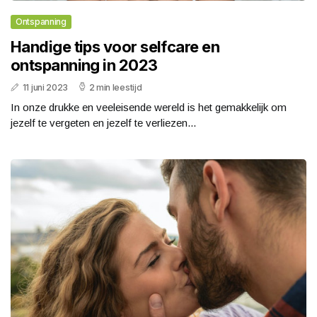
Ontspanning
Handige tips voor selfcare en
ontspanning in 2023
11 juni 2023
2 min leestijd
In onze drukke en veeleisende wereld is het gemakkelijk om
jezelf te vergeten en jezelf te verliezen...