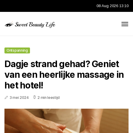
08 Aug 2026 13:10
Ontspanning
Dagje strand gehad? Geniet
van een heerlijke massage in
het hotel!
3 mei 2024
2 min leestijd