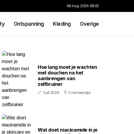
08 Aug 2026 08:02
ty
Ontspanning
Kleding
Overige
Hoe lang moet je wachten
met douchen na het
aanbrengen van
zelfbruiner
1 juli 2026
2 min leestijd
Wat doet niacinamide in je