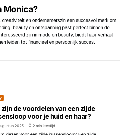
n Monica?
, creativiteit en ondernemerszin een succesvol merk om
eding, beauty en ontspanning past perfect binnen de
ïnteresseerd zijn in mode en beauty, biedt haar verhaal
n leiden tot financieel en persoonlijk succes.
y
zijn de voordelen van een zijde
sensloop voor je huid en haar?
augustus 2025
2 min leestijd
m kiezen voor een zijde kussensloop? Een zijde