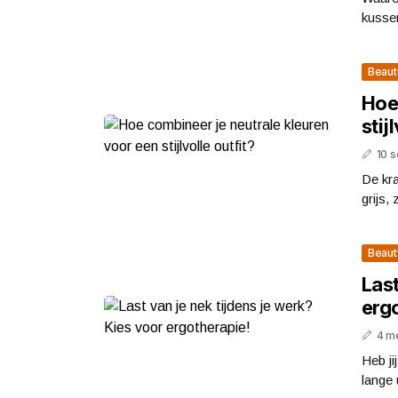
kussen
Beaut
Hoe
stij
10 
De kra
grijs, 
Beaut
Last
erg
4 m
Heb ji
lange 