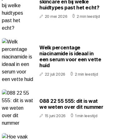
skincare en bij welke
huidtypes past het echt?
20 mei 2026
2 min leestijd
Welk percentage
niacinamide is ideaal in
een serum voor een vette
huid
22 juli 2026
2 min leestijd
088 22 55 555: dit is wat
we weten over dit nummer
15 juni 2026
1 min leestijd