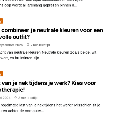
sloop wordt al jarenlang geprezen binnen d...
y
 combineer je neutrale kleuren voor een
lvolle outfit?
september 2025
2 min leestijd
cht van neutrale kleuren Neutrale kleuren zoals beige, wit,
zwart, en bruintinten zijn...
y
 van je nek tijdens je werk? Kies voor
otherapie!
ei 2024
2 min leestijd
j regelmatig last van je nek tijdens het werk? Misschien zit je
uren achter de computer...